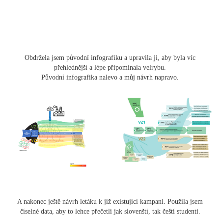
Obdržela jsem původní infografiku a upravila ji, aby byla víc
přehlednější a lépe připomínala velrybu.
Původní infografika nalevo a můj návrh napravo.
A nakonec ještě návrh letáku k již existující kampani. Použila jsem
číselné data, aby to lehce přečetli jak slovenští, tak čeští studenti.